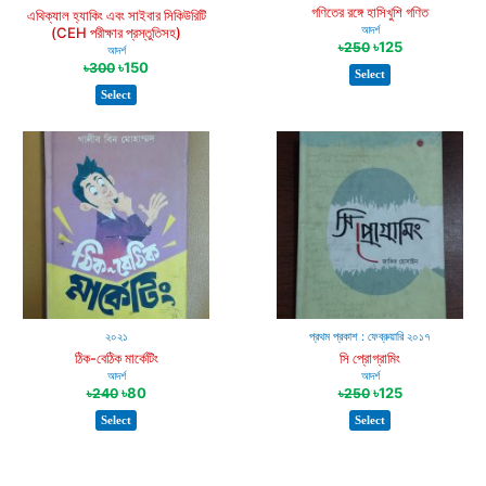
গণিতের রঙ্গে হাসিখুশি গণিত
এথিক্যাল হ্যাকিং এবং সাইবার সিকিউরিটি
আদর্শ
(CEH পরীক্ষার প্রস্তুতিসহ)
৳
125
৳
250
আদর্শ
৳
150
৳
300
Select
Select
২০২১
প্রথম প্রকাশ : ফেব্রুয়ারি ২০১৭
ঠিক-বেঠিক মার্কেটিং
সি প্রোগ্রামিং
আদর্শ
আদর্শ
৳
80
৳
125
৳
240
৳
250
Select
Select