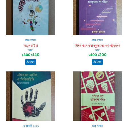
চমক হাসান
চমক হাসান
অঙ্ক ভাইয়া
নিমিখ পানে ক্যালকুলাসের পথ পরিভ্রমণ
আদর্শ
আদর্শ
৳
140
৳
200
৳
300
৳
400
Select
Select
ফেব্রুয়ারি ২০১৯
চমক হাসান