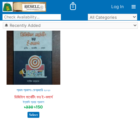
Log In
0
Ma
Skip
Me
to
content
প্রথম প্রকাশঃ ফেব্রুয়ারি ২০২০
ডিজিটাল মার্কেটিং ফর ই-কমার্স
ইত্যাদি গ্রন্থ প্রকাশ
৳
150
৳
330
Select