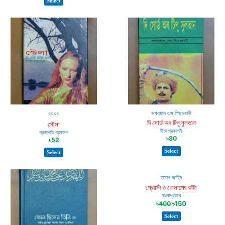
Select
২০০০
ভগওয়ান এস গিডওয়ানী
দি সোর্ড অব টিপু সুলতান
স্টেলা
রীতা প্রকাশনী
প্রজাপতি প্রকাশন
৳
80
৳
52
Select
Select
হাসান জাহিদ
প্রেয়সী ও গোলাপের কাঁটা
বাংলাপ্রকাশ
৳
150
৳
400
Select