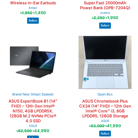
Wireless In-Ear Earbuds
Super Fast 20000mAh
Power Bank (OPB-7204Q)
Anker
৳
1,450
৳
1,650
oraimo
৳
1,950
৳
2,250
Select
Select
Brand New (Intact Sealed)
Open Box
ASUS ExpertBook B1 (14″
ASUS Chromebook Plus
FHD) – 13th Gen Intel®
CX34 (14″ FHD) – 12th Gen
N150, 4GB LPDDR5X,
Intel® Core™ i3, 8GB
128GB M.2 NVMe PCIe®
LPDDR5, 128GB Storage
4.0 SSD
ASUS
৳
41,990
৳
53,000
ASUS
৳
44,990
৳
52,500
Select