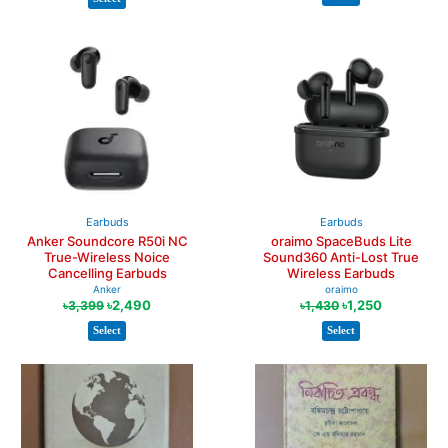
Earbuds
Earbuds
Anker Soundcore R50i NC
oraimo SpaceBuds Lite
True-Wireless Noice
Sound360 Anti-Lost True
Cancelling Earbuds
Wireless Earbuds
Anker
oraimo
৳
2,490
৳
1,250
৳
3,399
৳
1,430
Select
Select