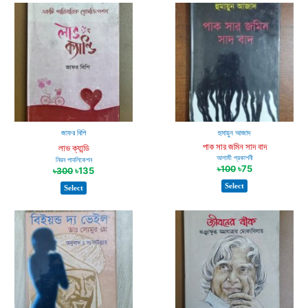
জাফর বিপি
হুমায়ুন আজাদ
পাক সার জমিন সাদ বাদ
লাভ ক্যান্ডি
আগামী প্রকাশনী
নিয়ন পাবলিকেশন
৳
75
৳
100
৳
135
৳
300
Select
Select