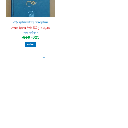
শাইখ মুহাম্মাদ সালেহ আল-মুনাজ্জিদ
যেমন ছিলেন তিনি ﷺ (১ম খণ্ড)
রুহামা পাবলিকেশন
৳
325
৳
800
Select
মুহাম্মদ তারেক হোসেন শাহজী
সত্যেন সেন
অভিশপ্ত নগরী
অগ্নিমশাল (অটোগ্রাফসহ)
পানগুছি প্রকাশন
শাহ্‌জী প্রকাশনী
৳
125
৳
300
৳
75
৳
200
Select
Select
গিওর্গি কারাস লাভোভ
রবীন্দ্রনাথ ঠাকুর
ট্যাঙ্গো
তিনটি নাটক : রাজা, মুক্তধারা, রক্তকরবী
বিশ্বসাহিত্য কেন্দ্র
বিভাস
৳
85
৳
100
৳
150
৳
250
Select
Select