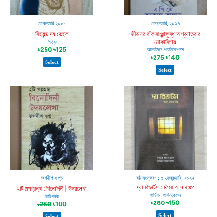
ফেব্রুয়ারি ২০০১
ফেব্রুয়ারি, ২০১৭
বিইয়ন্ড দ্য ভেইল
জীবনের বাঁক ঝঞ্ঝাক্ষুব্ধ অগ্রযাত্রার
মোকাবিলায়
ঐতিহ্য
৳
125
৳
250
আলবাট্রস পাবলিকেশনস
৳
140
৳
275
Select
Select
জগদীশ গুপ্ত
ষষ্ঠ সংস্করণ : ৫ ফেব্রুয়ারি, ২০২২
দ্যা রিভার্টস : ফিরে আসার গল্প
২টি গল্পগ্রন্থ : বিনোদিনী | উদয়লেখা
গার্ডিয়ান পাবলিকেশন্স
মাটিগন্ধা
৳
150
৳
260
৳
100
৳
250
Select
Select