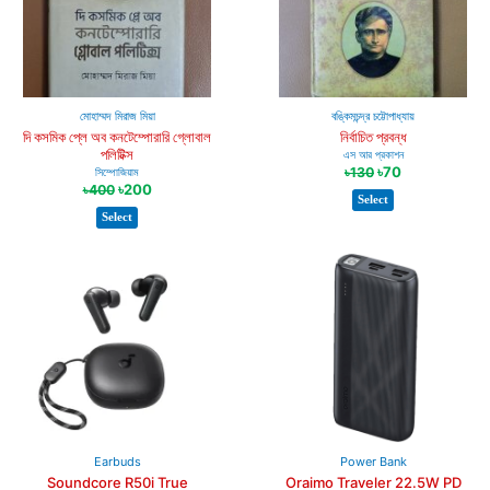
মোহাম্মদ মিরাজ মিয়া
বঙ্কিমচন্দ্র চট্টোপাধ্যায়
দি কসমিক প্লে অব কনটেম্পোরারি গ্লোবাল
নির্বাচিত প্রবন্ধ
পলিটিক্স
এস আর প্রকাশন
৳
70
৳
130
সিম্পোজিয়াম
৳
200
৳
400
Select
Select
Earbuds
Power Bank
Soundcore R50i True
Oraimo Traveler 22.5W PD