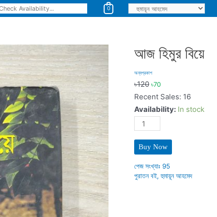
0
আজ হিমুর বিয়ে
অন্যপ্রকাশ
৳
120
৳
70
Recent Sales: 16
Availability:
In stock
আজ
হিমুর
বিয়ে
Buy Now
quantity
পেজ সংখ্যাঃ
95
পুরাতন বই
,
হুমায়ূন আহমেদ