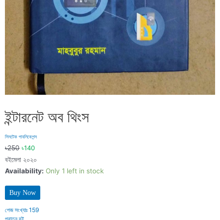
ইন্টারনেট অব থিংস
সিসটেক পাবলিকেশন্স
৳
250
৳
140
বইমেলা ২০২০
Availability:
Only 1 left in stock
Buy Now
পেজ সংখ্যাঃ
159
পুরাতন বই