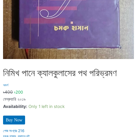
নিমিখ পানে ক্যালকুলাসের পথ পরিভ্রমণ
আদর্শ
৳
400
৳
200
ফেব্রুয়ারি ২০১৯
Availability:
Only 1 left in stock
Buy Now
পেজ সংখ্যাঃ
216
চমক হাসান
,
পুরাতন বই