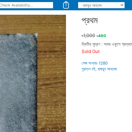
0
প্রথম
৳
1,000
৳
460
দ্বিতীয় মুদ্রণ : অমর একুশে গ্রন্
Sold Out
পেজ সংখ্যাঃ
1280
পুরাতন বই
,
হুমায়ূন আহমেদ