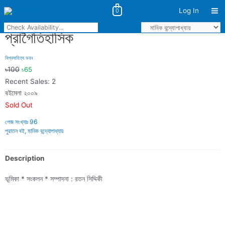
Log In
0
Ma
Skip
Me
to
প্রাগৈতিহাসিক
content
বিশ্বসাহিত্য ভবন
৳
100
৳
65
Recent Sales: 2
বইমেলা ২০০৯
Sold Out
পেজ সংখ্যাঃ
96
পুরাতন বই
,
মানিক বন্দ্যোপাধ্যায়
Description
ভূমিকা * সংকলন * সম্পাদনা : রতন সিদ্দিকী