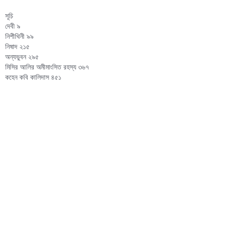
সূচি
দেবী ৯
নিশীথিনী ৯৯
নিষাদ ২১৫
অন্যভুবন ২৯৫
মিসির আলির অমীমাংসিত রহস্য ৩৬৭
কহেন কবি কালিদাস ৪৫১