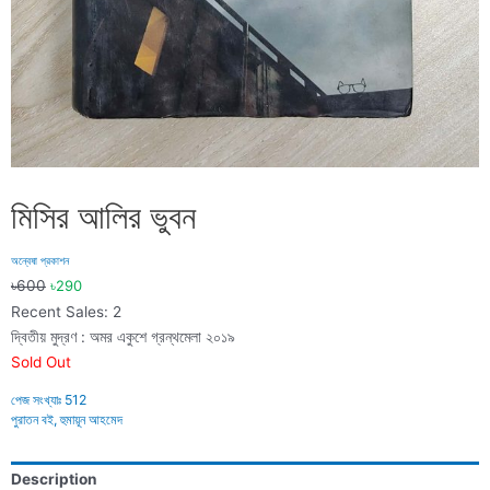
মিসির আলির ভুবন
অন্বেষা প্রকাশন
৳
600
৳
290
Recent Sales: 2
দ্বিতীয় মুদ্রণ : অমর একুশে গ্রন্থমেলা ২০১৯
Sold Out
পেজ সংখ্যাঃ
512
পুরাতন বই
,
হুমায়ূন আহমেদ
Description