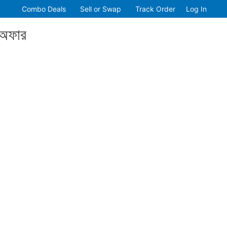
Combo Deals
Sell or Swap
Track Order
Log In
 অফার