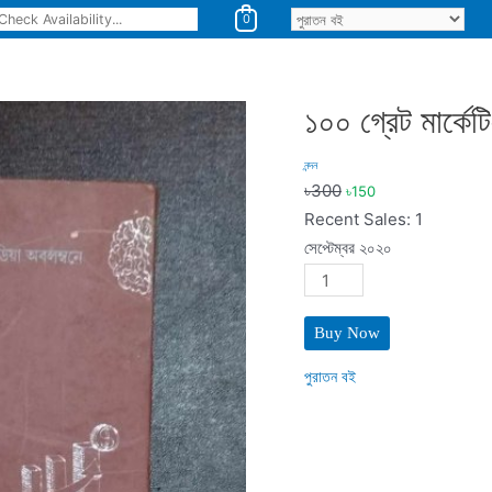
0
১০০ গ্রেট মার্কে
নন্দন
৳
300
৳
150
Recent Sales: 1
সেপ্টেম্বর ২০২০
১০০
গ্রেট
মার্কেটিং
Buy Now
আইডিয়া
quantity
পুরাতন বই