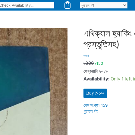
0
এথিক্যাল হ্যাকিং
প্রস্তুতিসহ)
আদর্শ
৳
300
৳
150
ফেব্রুয়ারি ২০১৯
Availability:
Only 1 left 
Buy Now
পেজ সংখ্যাঃ
159
পুরাতন বই