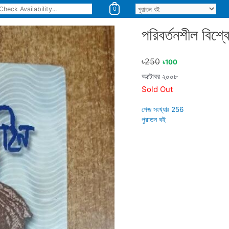
0
পরিবর্তনশীল বিশ্
৳
250
৳
100
অক্টোবর ২০০৮
Sold Out
পেজ সংখ্যাঃ
256
পুরাতন বই