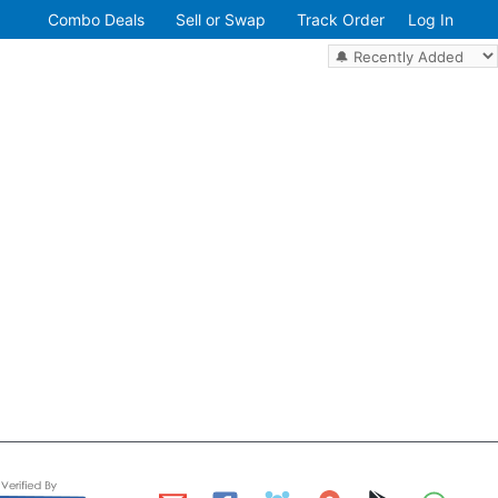
Combo Deals
Sell or Swap
Track Order
Log In